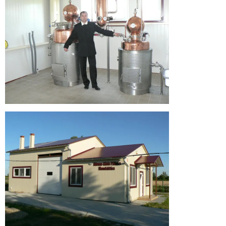
Körös
Pálinka
Manufaktúra
honlapján!
Üdvözlünk
a
Hármas
Körös
Pálinka
Manufaktúra
honlapján!