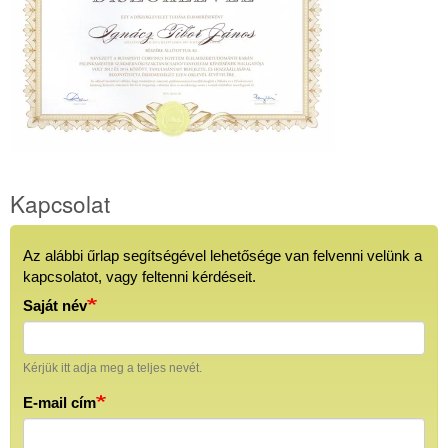
Manufaktúra
honlapján!
Üdvözlünk
a
Kapcsolat
Hármas
Körös
Pálinka
Az alábbi űrlap segítségével lehetősége van felvenni velünk a
Kapcsolat
Manufaktúra
kapcsolatot, vagy feltenni kérdéseit.
honlapján!
Saját név
Kérjük itt adja meg a teljes nevét.
E-mail cím