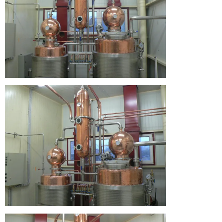
Manufaktúra
honlapján!
Üdvözlünk
a
Hármas
Körös
Pálinka
Manufaktúra
honlapján!
Üdvözlünk
a