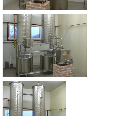
Üdvözlünk
a
Hármas
Körös
Pálinka
Manufaktúra
honlapján!
Üdvözlünk
a
Hármas
Körös
Pálinka
Manufaktúra
honlapján!