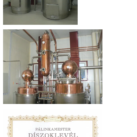
Üdvözlünk
a
Hármas
Körös
Pálinka
Manufaktúra
honlapján!
Üdvözlünk
a
Hármas
Körös
Pálinka