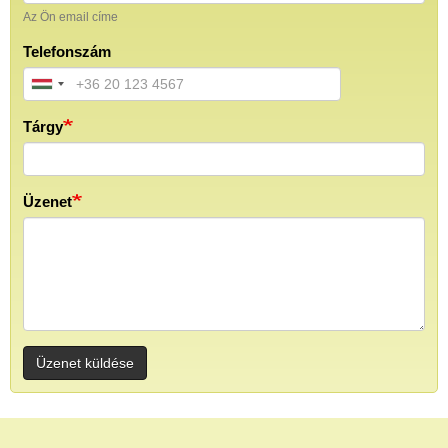
Az Ön email címe
Telefonszám
Tárgy
Üzenet
Üzenet küldése