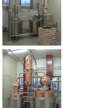
Üdvözlünk
a
Hármas
Körös
Pálinka
Manufaktúra
honlapján!