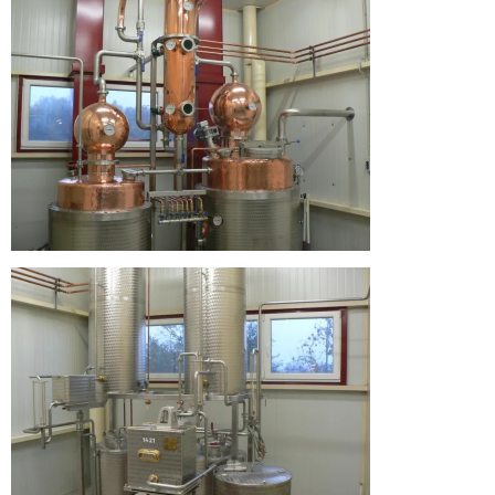
Hármas
Körös
Pálinka
Manufaktúra
honlapján!
Üdvözlünk
a
Hármas
Körös
Pálinka
Manufaktúra
honlapján!