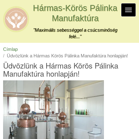
Ugrás
Hármas-Körös Pálinka
a
Navi
tartalomra
Manufaktúra
átka
"Maximális sebességgel a csúcsminőség
felé..."
Címlap
Üdvözlünk a Hármas Körös Pálinka Manufaktúra honlapján!
Üdvözlünk a Hármas Körös Pálinka
Manufaktúra honlapján!