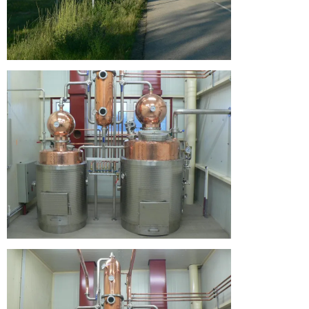
Üdvözlünk
a
Hármas
Körös
Pálinka
Manufaktúra
honlapján!
Üdvözlünk
a
Hármas
Körös
Pálinka