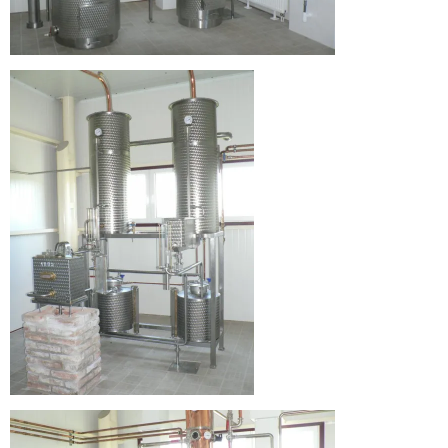
Üdvözlünk
a
Hármas
Körös
Pálinka
Manufaktúra
honlapján!
Üdvözlünk
a
Hármas