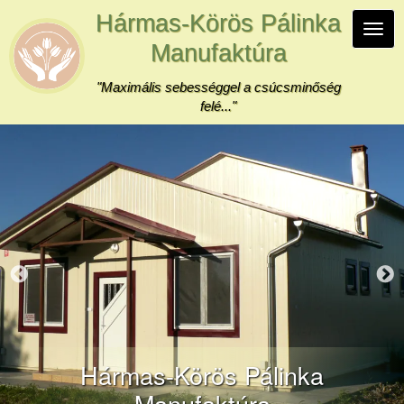
Ugrás
Hármas-Körös Pálinka
a
Navi
tartalomra
Manufaktúra
átka
"Maximális sebességgel a csúcsminőség
felé..."
Hármas-Körös Pálinka
Manufaktúra