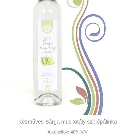
Kézműves Sárga muskotály szőlőpálinka
Alkoholfok:
48% V/V