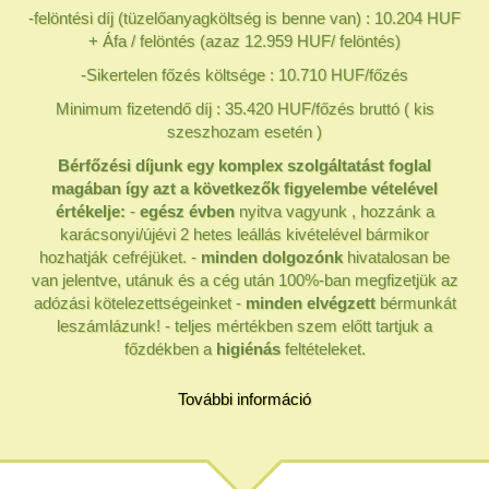
-felöntési díj (tüzelőanyagköltség is benne van) : 10.204 HUF
+ Áfa / felöntés (azaz 12.959 HUF/ felöntés)
-Sikertelen főzés költsége : 10.710 HUF/főzés
Minimum fizetendő díj : 35.420 HUF/főzés bruttó ( kis
szeszhozam esetén )
Bérfőzési díjunk egy komplex szolgáltatást foglal
magában így azt a következők figyelembe vételével
értékelje:
-
egész évben
nyitva vagyunk , hozzánk a
karácsonyi/újévi 2 hetes leállás kivételével bármikor
hozhatják cefréjüket. -
minden dolgozónk
hivatalosan be
van jelentve, utánuk és a cég után 100%-ban megfizetjük az
adózási kötelezettségeinket -
minden elvégzett
bérmunkát
leszámlázunk! - teljes mértékben szem előtt tartjuk a
főzdékben a
higiénás
feltételeket.
További információ