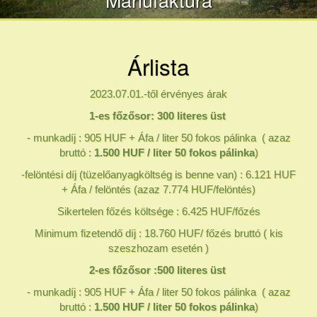
Árlista
2023.07.01.-től érvényes árak
1-es főzősor: 300 literes üst
- munkadíj : 905 HUF + Áfa / liter 50 fokos pálinka ( azaz
bruttó :
1.500 HUF / liter 50 fokos pálinka
)
-felöntési díj (tüzelőanyagköltség is benne van) : 6.121 HUF
+ Áfa / felöntés (azaz 7.774 HUF/felöntés)
Sikertelen főzés költsége : 6.425 HUF/főzés
Minimum fizetendő díj : 18.760 HUF/ főzés bruttó ( kis
szeszhozam esetén )
2-es főzősor :500 literes üst
- munkadíj : 905 HUF + Áfa / liter 50 fokos pálinka ( azaz
bruttó :
1.500 HUF / liter 50 fokos pálinka
)