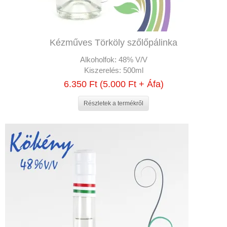
Kézműves Törköly szőlőpálinka
Alkoholfok:
48% V/V
Kiszerelés:
500ml
6.350 Ft (5.000 Ft + Áfa)
Részletek a termékről