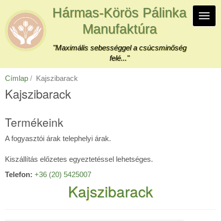
Ugrás
Hármas-Körös Pálinka
a
Navi
tartalomra
Manufaktúra
átka
"Maximális sebességgel a csúcsminőség
felé..."
Címlap
Kajszibarack
Kajszibarack
Termékeink
A fogyasztói árak telephelyi árak.
Kiszállítás előzetes egyeztetéssel lehetséges.
Telefon:
+36 (20) 5425007
Kajszibarack