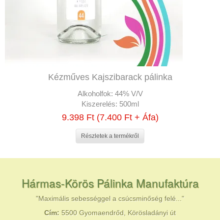
Kézműves Kajszibarack pálinka
Alkoholfok:
44% V/V
Kiszerelés:
500ml
9.398 Ft (7.400 Ft + Áfa)
Részletek a termékről
Hármas-Körös Pálinka Manufaktúra
"Maximális sebességgel a csúcsminőség felé..."
Cím:
5500 Gyomaendrőd, Körösladányi út